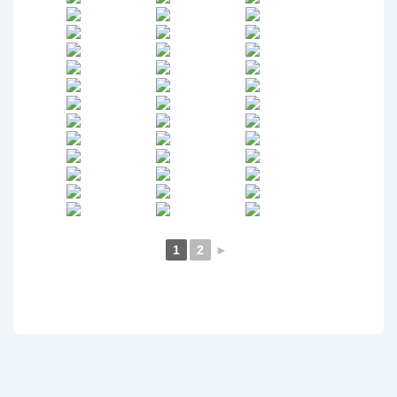
1
2
►