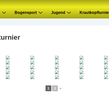
s
Bogensport
Jugend
Krautkopfturnie
urnier
1
2
►