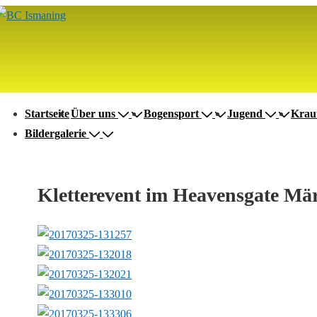
↓
Zum
Inhalt
auptnavigation
Startseite
Über uns
Bogensport
Jugend
Krau
Bildergalerie
Kletterevent im Heavensgate Mä