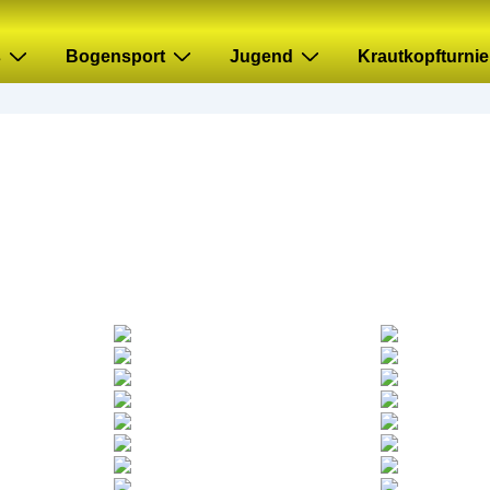
s
Bogensport
Jugend
Krautkopfturnie