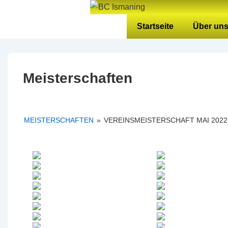
↓
Zum
Hauptnavigation
Startseite
Über un
Inhalt
Meisterschaften
MEISTERSCHAFTEN
»
VEREINSMEISTERSCHAFT MAI 2022