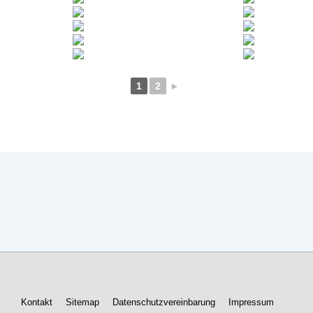
1
2
►
Footer-
Kontakt
Sitemap
Datenschutzvereinbarung
Impressum