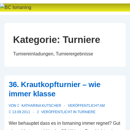
↓
Zum
Inhalt
Kategorie:
Turniere
Turniereinladungen, Turnierergebnisse
36. Krautkopfturnier – wie
immer klasse
VON
KATHARINA KUTSCHER
VERÖFFENTLICHT AM
13.09.2011
VERÖFFENTLICHT IN
TURNIERE
Wer behauptet dass es in Ismaning immer regnet? Gut