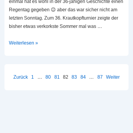
einmal hat es wohl in der 36-jähigen Geschichte einen
Regentag gegeben 😉 aber das war sicher nicht am
letzten Sonntag. Zum 36. Krautkopfturnier zeigte der
bisher etwas verkorkste Sommer mal was …
36.
Weiterlesen »
Krautkopfturnier
–
wie
immer
Seitennummerierung
Zurück
1
…
80
81
82
83
84
…
87
Weiter
klasse
der
Beiträge