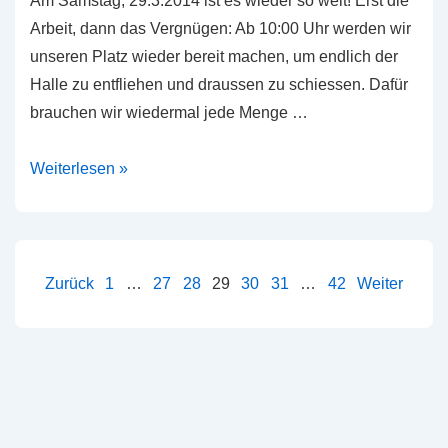
Am Samstag, 29.3.2014 ist es wieder so weit! Erst die
Arbeit, dann das Vergnügen: Ab 10:00 Uhr werden wir
unseren Platz wieder bereit machen, um endlich der
Halle zu entfliehen und draussen zu schiessen. Dafür
brauchen wir wiedermal jede Menge …
Arbeitstag
Weiterlesen »
29.3.2014
Seitennummerierung
Zurück
1
…
27
28
29
30
31
…
42
Weiter
der
Beiträge