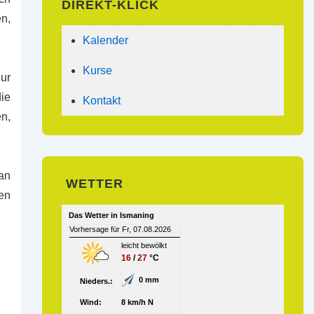
DIREKT-KLICK
n,
Kalender
Kurse
ur
ie
Kontakt
en,
an
WETTER
en
Das Wetter in Ismaning
Vorhersage für Fr, 07.08.2026
leicht bewölkt
16
/
27
°C
0 mm
Nieders.:
Wind:
8 km/h N