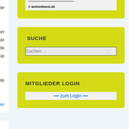
© wetterdienst.de
te
er
SUCHE
ale
te
Suchen
ie
nach:
te
MITGLIEDER LOGIN
••• zum Login •••
der