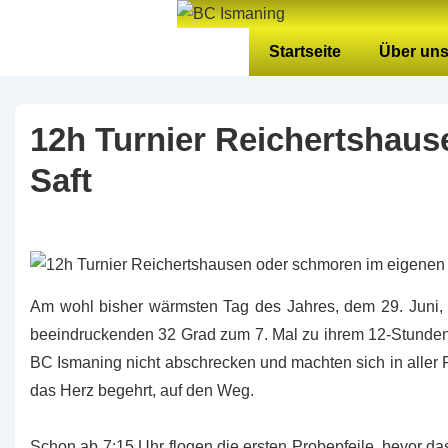
↓
Zum
Hauptnavigation
Startseite
Über un
Inhalt
12h Turnier Reichertshau
Saft
Am wohl bisher wärmsten Tag des Jahres, dem 29. Juni, 
beeindruckenden 32 Grad zum 7. Mal zu ihrem 12-Stunden-T
BC Ismaning nicht abschrecken und machten sich in aller 
das Herz begehrt, auf den Weg.
Schon ab 7:15 Uhr flogen die ersten Probepfeile, bevor das