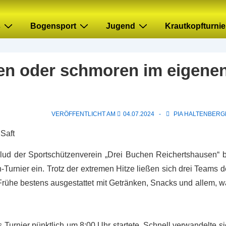
s
Bogensport
Jugend
Krautkopfturnie
sen oder schmoren im eigene
VERÖFFENTLICHT AM
04.07.2024
PIA HALTENBERG
lud der Sportschützenverein „Drei Buchen Reichertshausen“ b
urnier ein. Trotz der extremen Hitze ließen sich drei Teams d
Frühe bestens ausgestattet mit Getränken, Snacks und allem, w
 Turnier pünktlich um 8:00 Uhr startete. Schnell verwandelte s