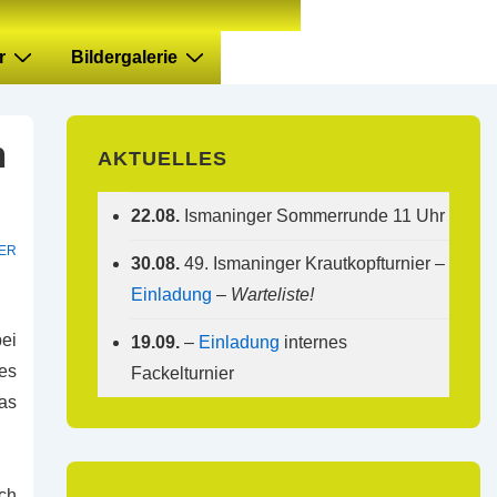
r
Bildergalerie
n
AKTUELLES
22.08.
Ismaninger Sommerrunde 11 Uhr
ER
30.08.
49. Ismaninger Krautkopfturnier –
Einladung
–
Warteliste!
ei
19.09.
–
Einladung
internes
es
Fackelturnier
as
ich