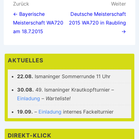
Beitragsnavigation
Zurück
Weiter
← Bayerische
Deutsche Meisterschaft
Meisterschaft WA720
2015 WA720 in Raubling
am 18.7.2015
→
AKTUELLES
22.08.
Ismaninger Sommerrunde 11 Uhr
30.08.
49. Ismaninger Krautkopfturnier –
Einladung
–
Warteliste!
19.09.
–
Einladung
internes Fackelturnier
DIREKT-KLICK