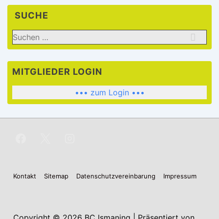
SUCHE
Suchen
nach:
MITGLIEDER LOGIN
••• zum Login •••
Footer-
Kontakt
Sitemap
Datenschutzvereinbarung
Impressum
Menü
Copyright © 2026
BC Ismaning
| Präsentiert von