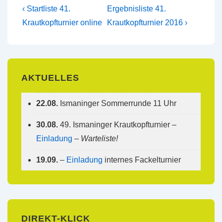
Beitragsnavigation
Vorheriger
Nächster
‹ Startliste 41.
Ergebnisliste 41.
Beitrag
Beitrag
Krautkopfturnier online
Krautkopfturnier 2016 ›
ist
ist
AKTUELLES
22.08.
Ismaninger Sommerrunde 11 Uhr
30.08.
49. Ismaninger Krautkopfturnier –
Einladung
–
Warteliste!
19.09.
–
Einladung
internes Fackelturnier
DIREKT-KLICK