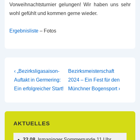
Vorweihnachtsturnier gelungen! Wir haben uns sehr
wohl gefühlt und kommen gerne wieder.
Ergebnisliste
– Fotos
Beitragsnavigation
Vorheriger
Nächster
‹ „Bezirksligasaison-
Bezirksmeisterschaft
Beitrag
Beitrag
Auftakt in Germering:
2024 – Ein Fest für den
ist
ist
Ein erfolgreicher Start!
Münchner Bogensport ›
AKTUELLES
22.08.
Ismaninger Sommerrunde 11 Uhr