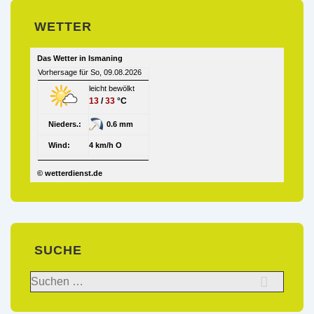
WETTER
Das Wetter in Ismaning
Vorhersage für So, 09.08.2026
leicht bewölkt
13
/
33
°C
Nieders.:
0.6 mm
Wind:
4 km/h O
© wetterdienst.de
SUCHE
Suchen
nach: