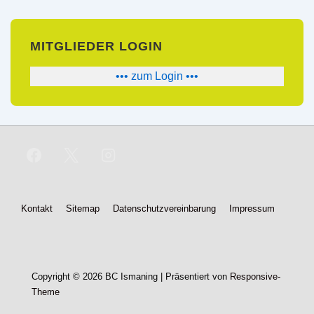
MITGLIEDER LOGIN
••• zum Login •••
Footer-
Kontakt
Sitemap
Datenschutzvereinbarung
Impressum
Menü
Copyright © 2026
BC Ismaning
| Präsentiert von
Responsive-
Theme