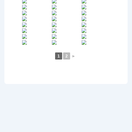
1
2
►