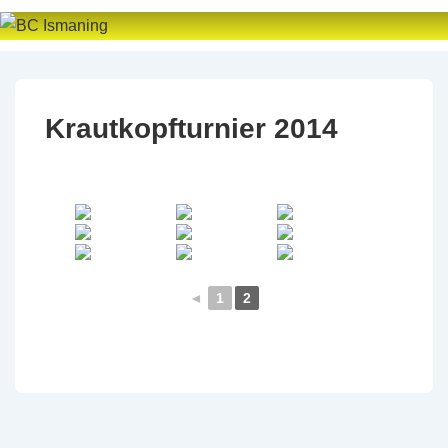
↓
Zum
Inhalt
Krautkopfturnier 2014
◄
1
2