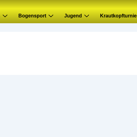
s
Bogensport
Jugend
Krautkopfturnie