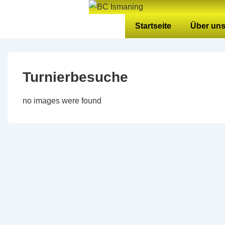
↓
Zum
Hauptnavigation
Startseite
Über un
Inhalt
Turnierbesuche
no images were found