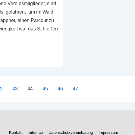
ne Vereinsmitglieder, sind
ils gefahren, um im Wald,
appnet, einen Parcour zu
wierigkeit war das Schießen
ierung
42
43
44
45
46
47
Footer-
Kontakt
Sitemap
Datenschutzvereinbarung
Impressum