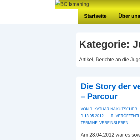
↓
Zum
Hauptnavigation
Startseite
Über un
Inhalt
Kategorie:
J
Artikel, Berichte an die Ju
Die Story der v
– Parcour
VON
KATHARINA KUTSCHER
13.05.2012
VERÖFFENTL
TERMINE
,
VEREINSLEBEN
Am 28.04.2012 war es sowe