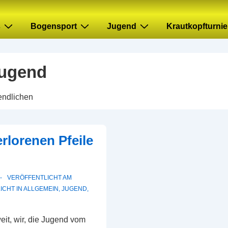
s
Bogensport
Jugend
Krautkopfturnie
ugend
gendlichen
erlorenen Pfeile
VERÖFFENTLICHT AM
ICHT IN
ALLGEMEIN
,
JUGEND
,
it, wir, die Jugend vom