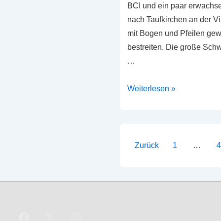
BCI und ein paar erwachse
nach Taufkirchen an der V
mit Bogen und Pfeilen gew
bestreiten. Die große Sch
…
Die
Weiterlesen »
Story
der
verlorenen
Pfeile
Seitennummer
Zurück
1
…
–
der
Parcour
Beiträge