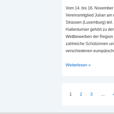
Vom 14. bis 16. November
Vereinsmitglied Julian am
Strassen (Luxemburg) teil.
Hallenturnier gehört zu de
Wettbewerben der Region u
zahlreiche Schützinnen u
verschiedenen europäisch
Nachtrag:
Weiterlesen »
Julian
beim
GT
Open
Seitennummer
1
2
3
…
in
der
Strassen,
Beiträge