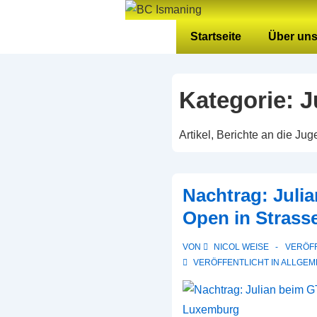
↓
Zum
Hauptnavigation
Startseite
Über un
Inhalt
Kategorie:
J
Artikel, Berichte an die Ju
Nachtrag: Juli
Open in Stras
VON
NICOL WEISE
VERÖF
VERÖFFENTLICHT IN
ALLGEM