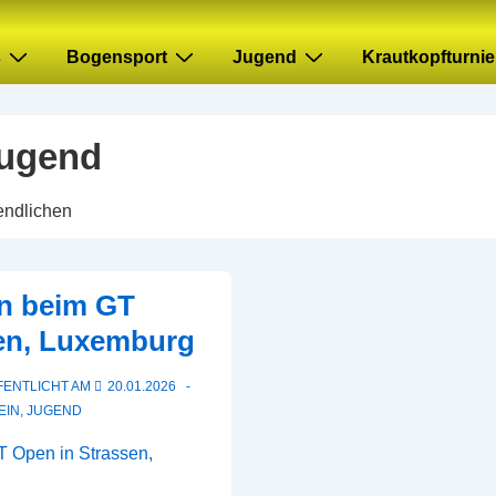
s
Bogensport
Jugend
Krautkopfturnie
ugend
gendlichen
an beim GT
sen, Luxemburg
FENTLICHT AM
20.01.2026
EIN
,
JUGEND