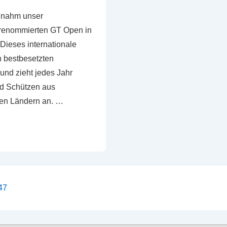
 nahm unser
 renommierten GT Open in
 Dieses internationale
n bestbesetzten
nd zieht jedes Jahr
nd Schützen aus
en Ländern an. …
ierung
47