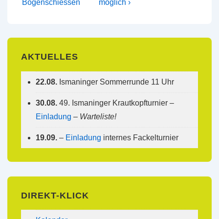
Beitrag
Beitrag
Bogenschiessen
möglich ›
ist
ist
AKTUELLES
22.08.
Ismaninger Sommerrunde 11 Uhr
30.08.
49. Ismaninger Krautkopfturnier –
Einladung
–
Warteliste!
19.09.
–
Einladung
internes Fackelturnier
DIREKT-KLICK