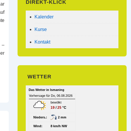
DIREKT-KLICK
uar
auf
Kalender
te
Kurse
Kontakt
 –
der
WETTER
Das Wetter in Ismaning
Vorhersage für Do, 06.08.2026
bewölkt
19
/
25
°C
Nieders.:
2 mm
Wind:
8 km/h NW