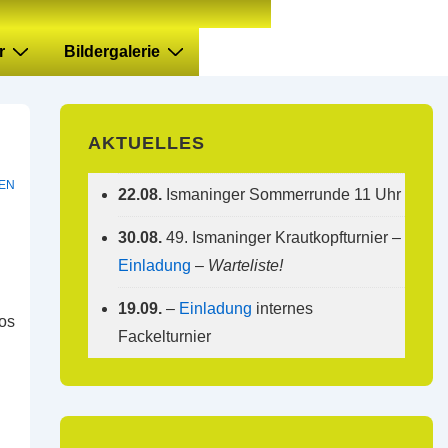
r
Bildergalerie
AKTUELLES
EN
22.08.
Ismaninger Sommerrunde 11 Uhr
30.08.
49. Ismaninger Krautkopfturnier –
Einladung
–
Warteliste!
19.09.
–
Einladung
internes
os
Fackelturnier