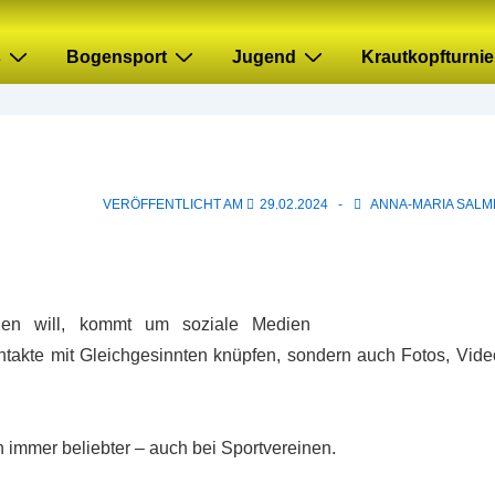
s
Bogensport
Jugend
Krautkopfturnie
VERÖFFENTLICHT AM
29.02.2024
ANNA-MARIA SALM
achen will, kommt um soziale Medien
ntakte mit Gleichgesinnten knüpfen, sondern auch Fotos, Vide
en immer beliebter – auch bei Sportvereinen.