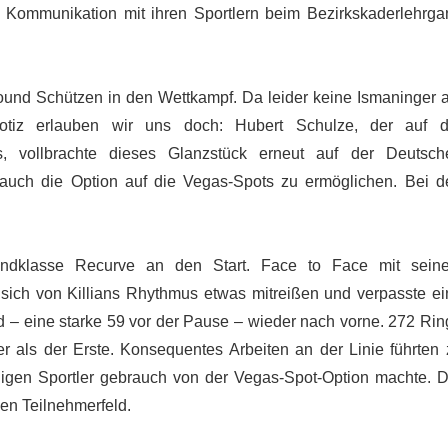
 Kommunikation mit ihren Sportlern beim Bezirkskaderlehrga
ound Schützen in den Wettkampf. Da leider keine Ismaninger 
notiz erlauben wir uns doch: Hubert Schulze, der auf d
s, vollbrachte dieses Glanzstück erneut auf der Deutsch
 auch die Option auf die Vegas-Spots zu ermöglichen. Bei d
endklasse Recurve an den Start. Face to Face mit sein
 sich von Killians Rhythmus etwas mitreißen und verpasste ei
agd – eine starke 59 vor der Pause – wieder nach vorne. 272 Ri
er als der Erste. Konsequentes Arbeiten an der Linie führten 
nigen Sportler gebrauch von der Vegas-Spot-Option machte. D
ken Teilnehmerfeld.