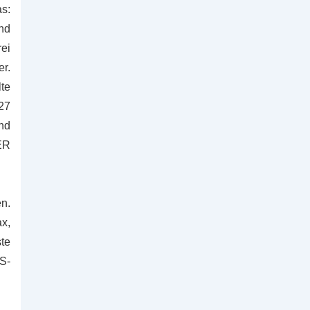
s:
nd
ei
r.
lte
 27
nd
ER
en.
x,
te
NS-