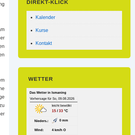
DIREKT-KLICK
ng
Kalender
am
Kurse
er
Kontakt
en
en
WETTER
em
ne
Das Wetter in Ismaning
nge
Vorhersage für So, 09.08.2026
zu
leicht bewölkt
15
/
33
°C
er
0 mm
Nieders.:
Wind:
4 km/h O