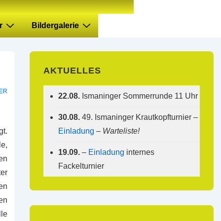
r
Bildergalerie
AKTUELLES
ER
22.08.
Ismaninger Sommerrunde 11 Uhr
30.08.
49. Ismaninger Krautkopfturnier –
Einladung
–
Warteliste!
t.
e,
19.09.
–
Einladung
internes
en
Fackelturnier
ter
en
en
le