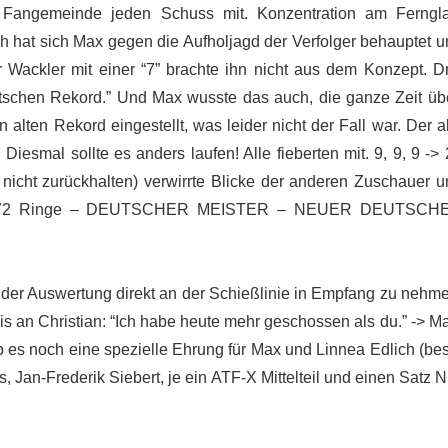
er Fangemeinde jeden Schuss mit. Konzentration am Ferngla
at sich Max gegen die Aufholjagd der Verfolger behauptet u
r Wackler mit einer “7” brachte ihn nicht aus dem Konzept. Dr
tschen Rekord.” Und Max wusste das auch, die ganze Zeit übe
alten Rekord eingestellt, was leider nicht der Fall war. Der a
esmal sollte es anders laufen! Alle fieberten mit. 9, 9, 9 ->
 nicht zurückhalten) verwirrte Blicke der anderen Zuschauer u
rn. 572 Ringe – DEUTSCHER MEISTER – NEUER DEUTSCH
r der Auswertung direkt an der Schießlinie in Empfang zu nehm
 an Christian: “Ich habe heute mehr geschossen als du.” -> Ma
 es noch eine spezielle Ehrung für Max und Linnea Edlich (bes
 Jan-Frederik Siebert, je ein ATF-X Mittelteil und einen Satz 