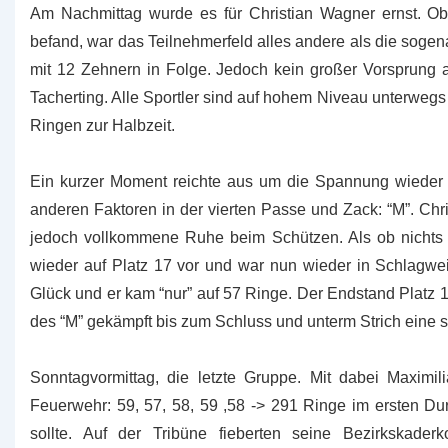
Am Nachmittag wurde es für Christian Wagner ernst. O
befand, war das Teilnehmerfeld alles andere als die sogena
mit 12 Zehnern in Folge. Jedoch kein großer Vorsprung 
Tacherting. Alle Sportler sind auf hohem Niveau unterweg
Ringen zur Halbzeit.
Ein kurzer Moment reichte aus um die Spannung wieder (u
anderen Faktoren in der vierten Passe und Zack: “M”. Chris
jedoch vollkommene Ruhe beim Schützen. Als ob nichts g
wieder auf Platz 17 vor und war nun wieder in Schlagwei
Glück und er kam “nur” auf 57 Ringe. Der Endstand Platz 1
des “M” gekämpft bis zum Schluss und unterm Strich eine s
Sonntagvormittag, die letzte Gruppe. Mit dabei Maximi
Feuerwehr: 59, 57, 58, 59 ,58 -> 291 Ringe im ersten Du
sollte. Auf der Tribüne fieberten seine Bezirkskaderk