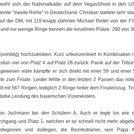
bwohl sich der Nationalkader auf dem VegasShoot in den U
nnte “zweite Reihe” in Deutschland. Christian startete sehr sta
auf der DM, mit 119 knapp dahinter Michael Reiter von der F
s und nur wenige Ringe trennen die einzelnen Plätze. 290 von 
nnötig) hochzutreiben. Kurz unkonzentriert in Kombination m
tian viel von Platz 4 auf Platz 28 zurück. Panik auf der Tribü
ewesen wäre kämpfte er sich direkt mit einer 59 und einer 
te zum Finale. Leider fehlte in den letzten 2 Passen das nöti
8 mit 567 Ringen, lediglich 2 Ringe hinter dem Finaleinzug. Tr
tarke Leistung des bayerischen Vizemeisters.
lian Jochmann bei den Schülern A. Auch er legte los wie d
rchgang und Platz 1, welchen er so schnell nicht mehr abgeb
olleginnen und -kollegen, die Bezirkstrainer, sein Papa A