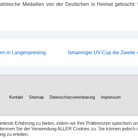
hlreiche Medaillen von der Deutschen in Heimat gebracht: 
Nächster
wn in Langenpreising
Ismaninger UV-Cup die Zweite ›
Beitrag
ist
Footer-
Kontakt
Sitemap
Datenschutzvereinbarung
Impressum
Menü
nteste Erfahrung zu bieten, indem wir Ihre Präferenzen speichern u
, stimmen Sie der Verwendung ALLER Cookies zu. Sie können jedoch 
ng zu erteilen.