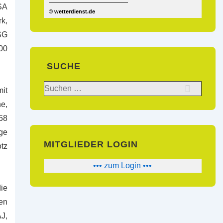
SA
© wetterdienst.de
rk,
SG
300
SUCHE
Suchen
it
nach:
ne,
58
ge
MITGLIEDER LOGIN
otz
••• zum Login •••
ie
en
J,