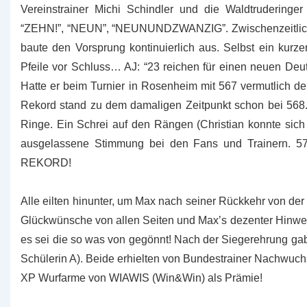
Vereinstrainer Michi Schindler und die Waldtrudering
“ZEHN!”, “NEUN”, “NEUNUNDZWANZIG”. Zwischenzeitlich h
baute den Vorsprung kontinuierlich aus. Selbst ein kurze
Pfeile vor Schluss… AJ: “23 reichen für einen neuen Deu
Hatte er beim Turnier in Rosenheim mit 567 vermutlich den 
Rekord stand zu dem damaligen Zeitpunkt schon bei 568. Di
Ringe. Ein Schrei auf den Rängen (Christian konnte sich
ausgelassene Stimmung bei den Fans und Traine
REKORD!
Alle eilten hinunter, um Max nach seiner Rückkehr von de
Glückwünsche von allen Seiten und Max’s dezenter Hinweis
es sei die so was von gegönnt! Nach der Siegerehrung gab
Schülerin A). Beide erhielten von Bundestrainer Nachwuchs,
XP Wurfarme von WIAWIS (Win&Win) als Prämie!