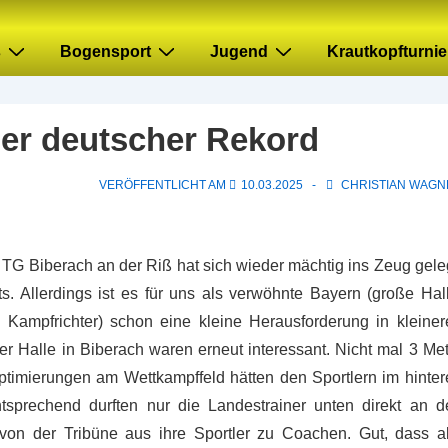
s
Bogensport
Jugend
Krautkopfturnie
uer deutscher Rekord
VERÖFFENTLICHT AM
10.03.2025
CHRISTIAN WAGN
G Biberach an der Riß hat sich wieder mächtig ins Zeug geleg
s. Allerdings ist es für uns als verwöhnte Bayern (große Hall
 Kampfrichter) schon eine kleine Herausforderung in kleiner
er Halle in Biberach waren erneut interessant. Nicht mal 3 Me
timierungen am Wettkampffeld hätten den Sportlern im hinter
sprechend durften nur die Landestrainer unten direkt an d
on der Tribüne aus ihre Sportler zu Coachen. Gut, dass al