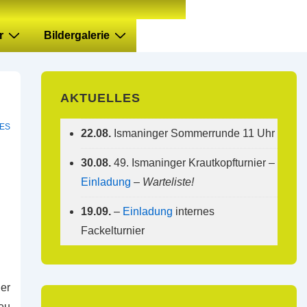
r
Bildergalerie
AKTUELLES
IES
22.08.
Ismaninger Sommerrunde 11 Uhr
30.08.
49. Ismaninger Krautkopfturnier –
Einladung
–
Warteliste!
19.09.
–
Einladung
internes
Fackelturnier
er
eu