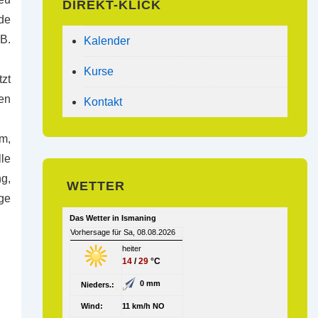
DIREKT-KLICK
de
B.
Kalender
Kurse
zt
en
Kontakt
m,
lle
g,
WETTER
ge
Das Wetter in Ismaning
Vorhersage für Sa, 08.08.2026
heiter
14
/
29
°C
0 mm
Nieders.:
Wind:
11 km/h NO