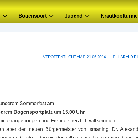
s
Bogensport
Jugend
Krautkopfturnie
VERÖFFENTLICHT AM
21.06.2014
HARALD R
zu unserem Sommerfest am
nserem Bogensportplatz um 15.00 Uhr
amilienangehörigen und Freunde herzlich willkommen!
len aber den neuen Bürgermeister von Ismaning, Dr. Alexand
onderen Gäste laden wir deshalb ein, weil einige von ihnen n