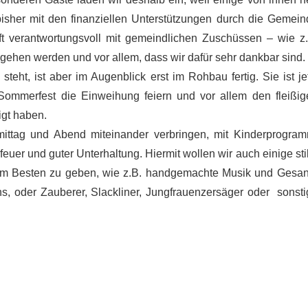
bisher mit den finanziellen Unterstützungen durch die Gemein
 verantwortungsvoll mit gemeindlichen Zuschüssen – wie z.
gehen werden und vor allem, dass wir dafür sehr dankbar sind.
ht, ist aber im Augenblick erst im Rohbau fertig. Sie ist jet
ommerfest die Einweihung feiern und vor allem den fleißig
igt haben.
ittag und Abend miteinander verbringen, mit Kinderprogram
uer und guter Unterhaltung. Hiermit wollen wir auch einige sti
zum Besten zu geben, wie z.B. handgemachte Musik und Gesan
ns, oder Zauberer, Slackliner, Jungfrauenzersäger oder sonsti