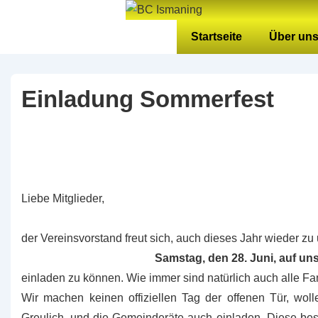
↓
Zum
Hauptnavigation
Startseite
Über un
Inhalt
Einladung Sommerfest
Liebe Mitglieder,
der Vereinsvorstand freut sich, auch dieses Jahr wieder 
Samstag, den 28. Juni, auf u
einladen zu können. Wie immer sind natürlich auch alle F
Wir machen keinen offiziellen Tag der offenen Tür, wol
Greulich, und die Gemeinderäte auch einladen. Diese bes