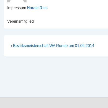
Impressum
Harald Ries
Vereinsmitglied
Beitragsnavigation
Vorheriger
‹ Bezirksmeisterschaft WA Runde am 01.06.2014
Beitrag
ist