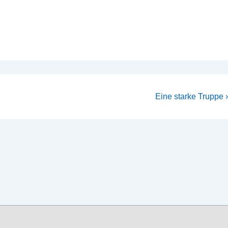
Nächster
Eine starke Truppe ›
Beitrag
ist