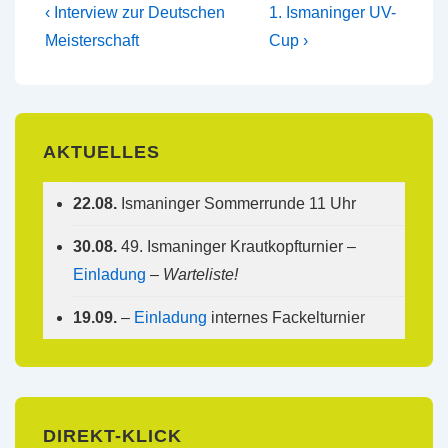
Beitragsnavigation
Vorheriger
Nächster
‹ Interview zur Deutschen
1. Ismaninger UV-
Beitrag
Beitrag
Meisterschaft
Cup ›
ist
ist
AKTUELLES
22.08.
Ismaninger Sommerrunde 11 Uhr
30.08.
49. Ismaninger Krautkopfturnier –
Einladung
–
Warteliste!
19.09.
–
Einladung
internes Fackelturnier
DIREKT-KLICK