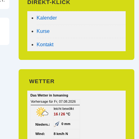
DIREKT-KLICK
Kalender
Kurse
Kontakt
WETTER
Das Wetter in Ismaning
Vorhersage für Fr, 07.08.2026
leicht bewölkt
16
/
26
°C
0 mm
Nieders.:
Wind:
8 km/h N