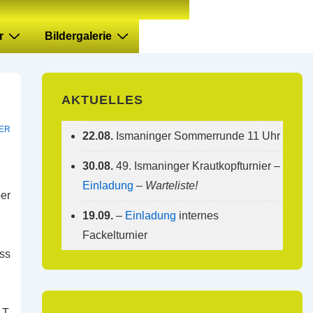
r
Bildergalerie
AKTUELLES
ER
22.08.
Ismaninger Sommerrunde 11 Uhr
30.08.
49. Ismaninger Krautkopfturnier –
Einladung
–
Warteliste!
ber
19.09.
–
Einladung
internes
Fackelturnier
ass
T.