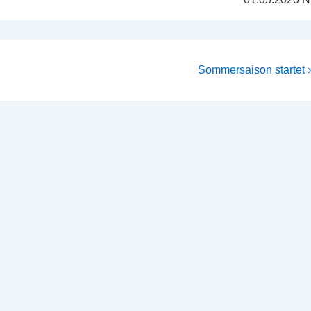
Nächster
Sommersaison startet ›
Beitrag
ist