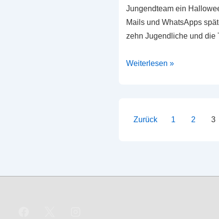
Jungendteam ein Hallowee
Mails und WhatsApps spät
zehn Jugendliche und die 
Halloweenschießen
Weiterlesen »
der
Jugend
Seitennummer
Zurück
1
2
3
der
Beiträge