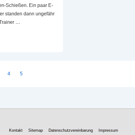
n-Schießen. Ein paar E-
er standen dann ungefähr
Trainer …
ierung
4
5
Footer-
Kontakt
Sitemap
Datenschutzvereinbarung
Impressum