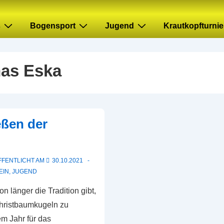
s
Bogensport
Jugend
Krautkopfturnie
as Eska
eßen der
FFENTLICHT AM
30.10.2021
EIN
,
JUGEND
 länger die Tradition gibt,
Christbaumkugeln zu
tem Jahr für das