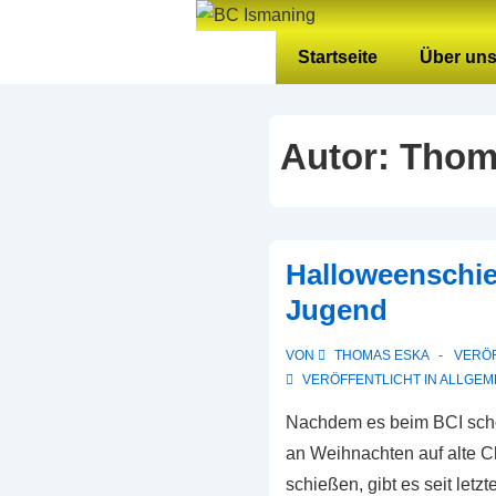
↓
Zum
Hauptnavigation
Startseite
Über un
Inhalt
Autor:
Thom
Halloweenschi
Jugend
VON
THOMAS ESKA
VERÖ
VERÖFFENTLICHT IN
ALLGEM
Nachdem es beim BCI schon
an Weihnachten auf alte 
schießen, gibt es seit letz