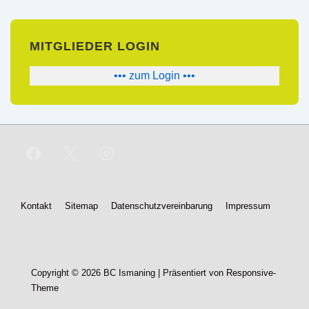
MITGLIEDER LOGIN
••• zum Login •••
Footer-
Kontakt
Sitemap
Datenschutzvereinbarung
Impressum
Menü
Copyright © 2026
BC Ismaning
| Präsentiert von
Responsive-
Theme