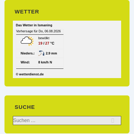
WETTER
Das Wetter in Ismaning
Vorhersage für Do, 06.08.2026
bewölkt
19
/
27
°C
Nieders.:
2.9 mm
Wind:
8 km/h N
© wetterdienst.de
SUCHE
Suchen
nach: