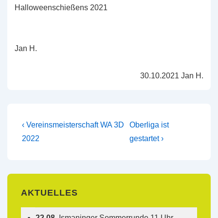
Halloweenschießens 2021
Jan H.
30.10.2021 Jan H.
Beitragsnavigation
Vorheriger
Nächster
‹ Vereinsmeisterschaft WA 3D
Oberliga ist
Beitrag
Beitrag
2022
gestartet ›
ist
ist
AKTUELLES
22.08.
Ismaninger Sommerrunde 11 Uhr