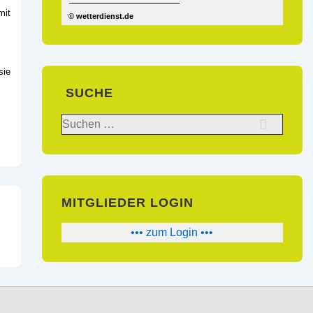
mit
© wetterdienst.de
sie
SUCHE
Suchen
nach:
MITGLIEDER LOGIN
••• zum Login •••