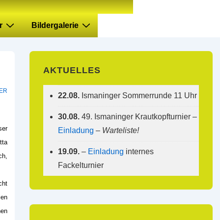
r
Bildergalerie
AKTUELLES
ER
22.08.
Ismaninger Sommerrunde 11 Uhr
30.08.
49. Ismaninger Krautkopfturnier –
ser
Einladung
–
Warteliste!
tta
19.09.
–
Einladung
internes
ch,
Fackelturnier
cht
ien
hen