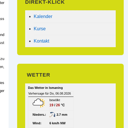
DIREKT-KLICK
ter
Kalender
ass
Kurse
und
Kontakt
sst
 zu
en,
WETTER
des
Das Wetter in Ismaning
ger
Vorhersage für Do, 06.08.2026
bewölkt
19
/
26
°C
Nieders.:
2.7 mm
Wind:
6 km/h NW