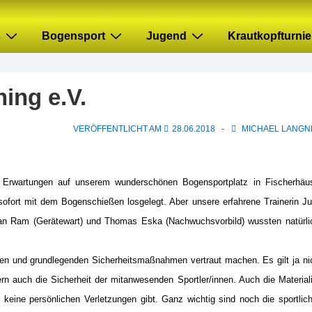
s
Bogensport
Jugend
Krautkopfturnie
ing e.V.
VERÖFFENTLICHT AM
28.06.2018
MICHAEL LANGN
 Erwartungen auf unserem wunderschönen Bogensportplatz in Fischerhäu
ofort mit dem Bogenschießen losgelegt. Aber unsere erfahrene Trainerin Ju
tefan Ram (Gerätewart) und Thomas Eska (Nachwuchsvorbild) wussten natürli
en und grundlegenden Sicherheitsmaßnahmen vertraut machen. Es gilt ja ni
rn auch die Sicherheit der mitanwesenden Sportler/innen. Auch die Material
s keine persönlichen Verletzungen gibt. Ganz wichtig sind noch die sportlic