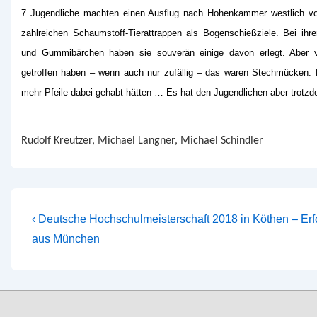
7 Jugendliche machten einen Ausflug nach Hohenkammer westlich von
zahlreichen Schaumstoff-Tierattrappen als
Bogenschießziele. Bei ihr
und Gummibärchen haben sie souverän einige davon erlegt. Aber vi
getroffen haben – wenn auch nur zufällig – das waren Stechmücken. Le
mehr Pfeile dabei gehabt hätten … Es hat den Jugendlichen aber trot
Rudolf Kreutzer, Michael Langner, Michael Schindler
Beitragsnavigation
Vorheriger
‹ Deutsche Hochschulmeisterschaft 2018 in Köthen – Erf
Beitrag
aus München
ist