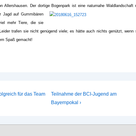
 Allershausen. Der dortige Bogenpark ist eine naturnahe Waldlandschaft 
er Jagd au
f Gummibären
el mehr Tiere, die sie
ider trafen sie nicht genügend viele; es hätte auch nichts genützt, wenn 
zdem Spaß gemacht!
Nächster
olgreich für das Team
Teilnahme der BCI-Jugend am
Beitrag
Bayernpokal ›
ist