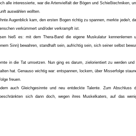
h alle interessierte, war die Artenvielfalt der Bögen und Schießtechniken, un
unft auswählen wollten.
ehnte Augenblick kam, den ersten Bogen richtig zu spannen, merkte jede/r, d
enschen verkümmert und/oder verkrampft ist.
essen hieß es: mit dem Thera-Band die eigene Muskulatur kennenlernen 
em Sinn) bewahren, standhaft sein, aufrichtig sein, sich seiner selbst bewu
nte in die Tat umsetzen. Nun ging es darum, zielorientiert zu werden und
alten hat. Genauso wichtig war: entspannen, lockern, über Misserfolge staun
folge freuen.
ondern auch Gleichgesinnte und neu entdeckte Talente. Zum Abschluss 
 beschränkten sich dann doch, wegen ihres Muskelkaters, auf das weni