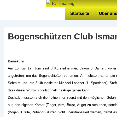
↓
Zum
Hauptnavigation
Startseite
Über un
Inhalt
Bogenschützen Club Isman
Basiskurs
Am 15. bis 17. Juni sind 8 Kursteilnehmer, davon 3 Damen, voller
angetreten, um das Bogenschießen zu lernen. Am liebsten hätten sie s
Schmidt und ihre 3 Übungsleiter Michael Langner (1. Sportleiter), S
dass dieser Wunsch pfeilschnell ins Auge gehen kann.
Deshalb mussten sich die Teilnehmer zuerst mit den möglichen Gefahr
nur, den eigenen Körper (Finger, Arm, Brust, Auge) zu schützen, sonde
(Bogen, Pfeile, Zubehör) dürfen nicht überstrapaziert werden, damit e