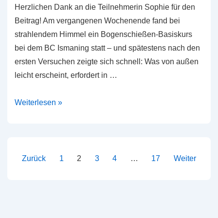
Herzlichen Dank an die Teilnehmerin Sophie für den
Beitrag! Am vergangenen Wochenende fand bei
strahlendem Himmel ein Bogenschießen-Basiskurs
bei dem BC Ismaning statt – und spätestens nach den
ersten Versuchen zeigte sich schnell: Was von außen
leicht erscheint, erfordert in …
Basiskurs
Weiterlesen »
Frühling
2026
Seitennummerierung
Zurück
1
2
3
4
…
17
Weiter
der
Beiträge