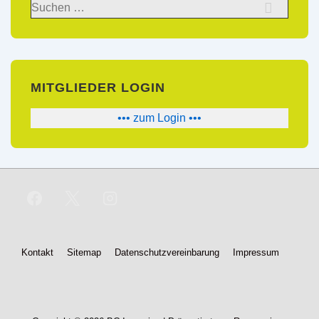
Suchen
nach:
MITGLIEDER LOGIN
••• zum Login •••
Footer-
Kontakt
Sitemap
Datenschutzvereinbarung
Impressum
Menü