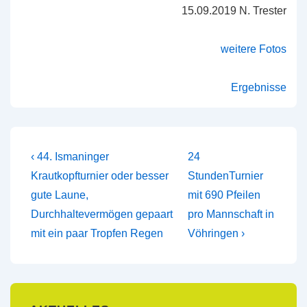
15.09.2019 N. Trester
weitere Fotos
Ergebnisse
Beitragsnavigation
Vorheriger
Nächster
‹ 44. Ismaninger
24
Beitrag
Beitrag
Krautkopfturnier oder besser
StundenTurnier
ist
ist
gute Laune,
mit 690 Pfeilen
Durchhaltevermögen gepaart
pro Mannschaft in
mit ein paar Tropfen Regen
Vöhringen ›